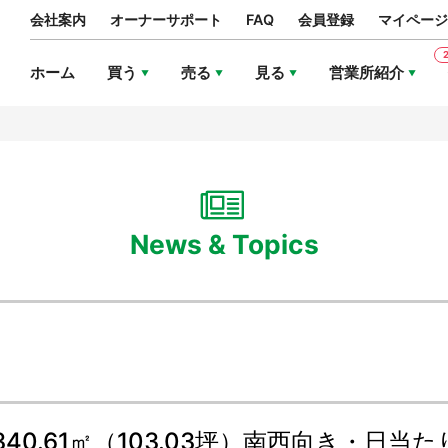
会社案内
オーナーサポート
FAQ
会員登録
マイページ
ホーム
買う
売る
見る
営業所紹介
News & Topics
0.61㎡（103.03坪）南西向き・日当た