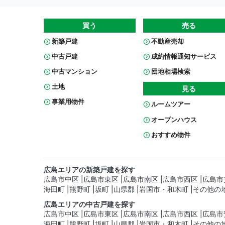
買う
売る
新築戸建
不動産売却
中古戸建
成約情報通知サービス
中古マンション
団地相場検索
土地
見る
事業用物件
ルームツアー
オープンハウス
おすすめ物件
広島エリアの新築戸建を探す
広島市中区
広島市東区
広島市南区
広島市西区
広島市
海田町
熊野町
坂町
山県郡
岩国市・和木町
その他の
広島エリアの中古戸建を探す
広島市中区
広島市東区
広島市南区
広島市西区
広島市
海田町
熊野町
坂町
山県郡
岩国市・和木町
その他の