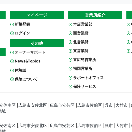
マイページ
営業所紹介
新規登録
本店営業部
ログイン
西営業所
北営業所
その他
東営業所
オーナーサポート
東広島営業所
News&Topics
福岡営業所
体験談
サポートオフィス
保険について
保険サービス
安佐南区
広島市安佐北区
広島市安芸区
広島市佐伯区
呉市
大竹市
地域
安佐南区
広島市安佐北区
広島市安芸区
広島市佐伯区
呉市
大竹市
地域