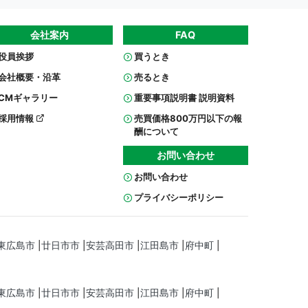
会社案内
FAQ
役員挨拶
買うとき
会社概要・沿革
売るとき
CMギャラリー
重要事項説明書 説明資料
採用情報
売買価格800万円以下の報
酬について
お問い合わせ
お問い合わせ
プライバシーポリシー
東広島市
廿日市市
安芸高田市
江田島市
府中町
東広島市
廿日市市
安芸高田市
江田島市
府中町