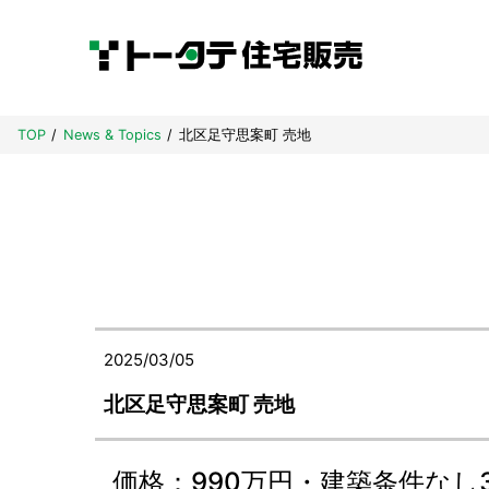
TOP
News & Topics
北区足守思案町 売地
2025/03/05
北区足守思案町 売地
価格：990万円・建築条件なし34