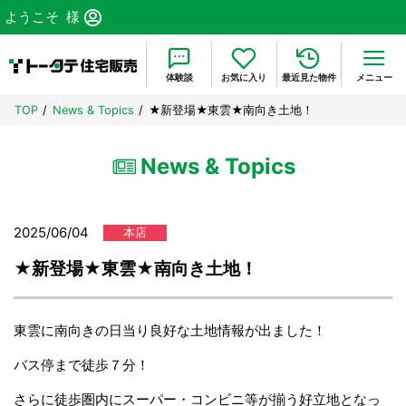
ようこそ
様
体験談
お気に入り
最近見た物件
メニュー
TOP
News & Topics
★新登場★東雲★南向き土地！
News & Topics
2025/06/04
本店
★新登場★東雲★南向き土地！
東雲に南向きの日当り良好な土地情報が出ました！
バス停まで徒歩７分！
さらに徒歩圏内にスーパー・コンビニ等が揃う好立地となっ