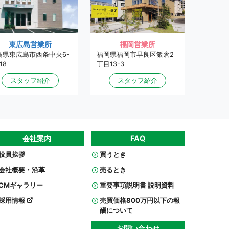
福岡営業所
東広島営業所
福岡県福岡市早良区飯倉2
島県東広島市西条中央6-
丁目13-3
18
スタッフ紹介
スタッフ紹介
会社案内
FAQ
役員挨拶
買うとき
会社概要・沿革
売るとき
CMギャラリー
重要事項説明書 説明資料
採用情報
売買価格800万円以下の報
酬について
お問い合わせ