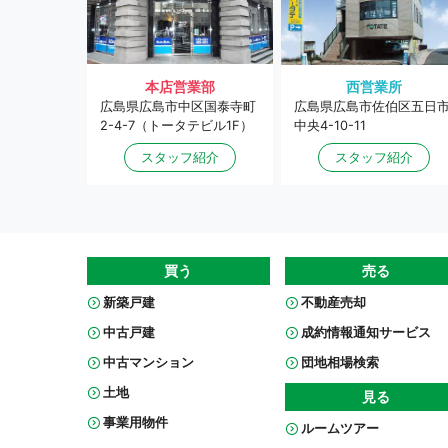
本店営業部
西営業所
広島県広島市中区国泰寺町
広島県広島市佐伯区五日
2-4-7（トータテビル1F）
中央4-10-11
スタッフ紹介
スタッフ紹介
買う
売る
新築戸建
不動産売却
中古戸建
成約情報通知サービス
中古マンション
団地相場検索
土地
見る
事業用物件
ルームツアー