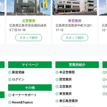
東営業所
北営業所
広島県安芸郡府中町大須1-
市
広島県広島市安佐南区緑井
広
17-12
5丁目10-16
12-
スタッフ紹介
スタッフ紹介
マイページ
営業所紹介
新規登録
本店営業部
ログイン
西営業所
北営業所
その他
東営業所
オーナーサポート
東広島営業所
News&Topics